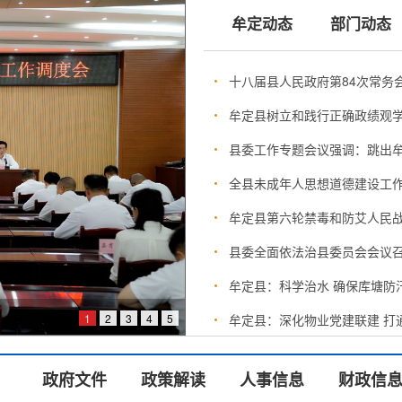
牟定动态
部门动态
十八届县人民政府第84次常务
牟定县树立和践行正确政绩观
县委工作专题会议强调：跳出牟
全县未成年人思想道德建设工
牟定县第六轮禁毒和防艾人民
县委全面依法治县委员会会议
牟定县：科学治水 确保库塘防
1
2
3
4
5
牟定县：深化物业党建联建 打通
政府文件
政策解读
人事信息
财政信