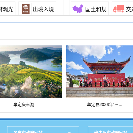
游观光
出境入境
国土和规
交
法公证
知识产权
水务气象
医
共事业
医疗卫生
知识产权
质
他
公安消防
司
档案文物
其
牟定庆丰湖
牟定县2026年“三...
各省市政府网站
省内州市政府网站