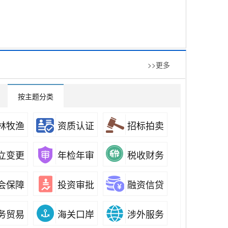
>>更多
按主题分类
林牧渔
资质认证
招标拍卖
立变更
年检年审
税收财务
会保障
投资审批
融资信贷
务贸易
海关口岸
涉外服务