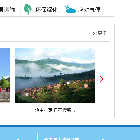
通运输
环保绿化
应对气候
疗卫生
科技创新
文体教育
>>更多
量技术
检验检疫
安全生产
法公证
公用事业
法人注销
他
滇中牟定 自在慢城...
牟定县
州内县市政府网站