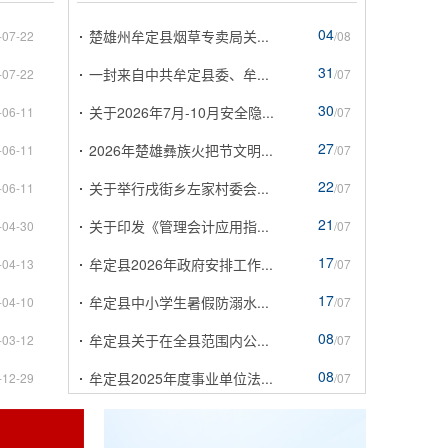
04
楚雄州牟定县烟草专卖局关...
-07-22
/08
31
一封来自中共牟定县委、牟...
-07-22
/07
30
关于2026年7月-10月安全隐...
-06-11
/07
27
2026年楚雄彝族火把节文明...
-06-11
/07
22
关于举行戌街乡左家村委会...
-06-11
/07
21
关于印发《管理会计应用指...
-04-30
/07
17
牟定县2026年政府安排工作...
-04-13
/07
17
牟定县中小学生暑假防溺水...
-04-10
/07
08
牟定县关于在全县范围内公...
-03-12
/07
08
牟定县2025年度事业单位法...
-12-29
/07