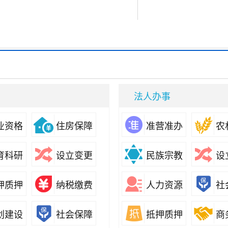
法人办事
业资格
住房保障
准营准办
农
育科研
设立变更
民族宗教
设
押质押
纳税缴费
人力资源
社
划建设
社会保障
抵押质押
商