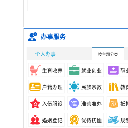
办事服务
个人办事
按主题分类
生育收养
就业创业
职
户籍办理
民族宗教
教
入伍服役
准营准办
抵
婚姻登记
优待抚恤
规