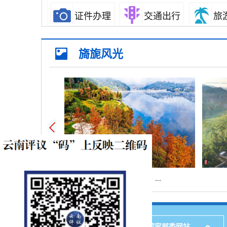
证件办理
交通出行
旅
消费维权
公共安全
司
旖旎风光
环保绿化
文化体育
公
离职退休
死亡殡葬
其
云南牟定庆丰湖：...
友情链接
中央政府和国家部委网站