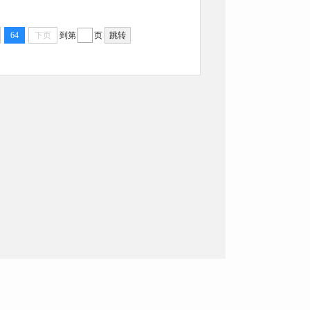
64
下页
到第
页
跳转