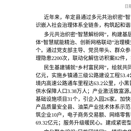
日
近年来，牟定县通过多元共治织密“智
识嵌入社会治理体系全链条，构筑起和谐
多元共治织密“智慧解纷网”，构建基
体“智慧赋能精治、创新网格联动”治理模式
个。通过党支部主导、党员带头、群众参与
理隐患2200次，联动化解信访积案82件
民生基建铺就“乡村富民网”，绘就共
亿元，实施乡镇通三级公路建设工程53.4
境内高速公路通车里程达63.2公里，小
供水保障人口3.38万人；‌产业激活致
基础设施项目31个，引企入园26家。加
产品质量安全县、油菜产业技术体系示范
筑企业10户，电子商务交易额、网络零售额年
69.32亿元；‌服务升级暖民心‌。建成