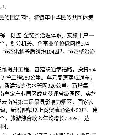
[
70
]
“民族团结网”，将铸牢中华民族共同体意
解—稳控”全链条治理体系。实施十户一
8个，划分机关、企事业单位微网格274
排查化解矛盾纠纷1042起，排查整治治
维提升工程。基建联通幸福路‌。投资5.4
命防护工程250公里。牟元高速建成通车，
，新建城乡供水管网320公里，新增集中
。云南牟定产业园区成功获评省级园区，实施
获评云南省第二届最具影响力烟区、国家农
级，新增限额以上商贸流通企业52户、建
3个，旅游综合收入年均增长7.46%，达
障网。