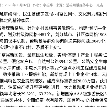
期：2026年06月02日 作者：李振华 来源：楚雄州融媒体中心 点击：
慧解纷网”、民生基建铺就“乡村富民网”、文化聚力编织
稳定的精神家园。
层治理新格局。针对乡村民族事务敏感性，构建“预防—化
，划分村级微网格4451个，划分城市、社区微网格190
的议事机制，帮助基层群众协调解决实际问题19049个，
，实现“小事不出村、矛盾不上交”。
同富裕新图景。聚焦民生短板，实施“基建＋产业＋服务”三
公里、硬化30户以上自然村公路394.2公里、公路安全生
黑箐水库扩建、中屯水库调水等22个重点水利工程建成投用
富源‌。稳步推动工业提级扩能，新培育规上工业企业14家
快推动特色农业提质增效，建成高标准农田28.08万亩，
县、油菜单产提升整建制推进县。大力推动服务业提档升
均增长29.32%、63.32%。新增国家AAA级旅游景区
紧密型县域医共体，全面织密“老有所养、弱有所扶”的社会保