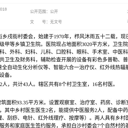
018
公开范围：公开
文 号：无文号
乡戌街村委会，始建于1970年，栉风沐雨五十二载，
甲等乡镇卫生院。医院现占地面积3020平方米，卫生院业务
内科、外科、妇科、儿科、口腔科、眼科、手术室、中医
共卫生及财务科，辅助检查开展的设备有彩色多普勒、普通
0测速全自动生化分析仪等、智能六合一治疗仪、红外线热
设备。
2人，共计43人。辖区共有8个村卫生室，16名村医。
月，建筑面积93.35平方米。设置观察室、治疗室、药房、
，其中乡村医生医生2名，能提供中医服务2人，配备中药饮
罐、刮痧、电针、红外线理疗、按摩等）。两人具有乡村
服务和家庭医生签约服务，承担白沙村委会7个自然村的