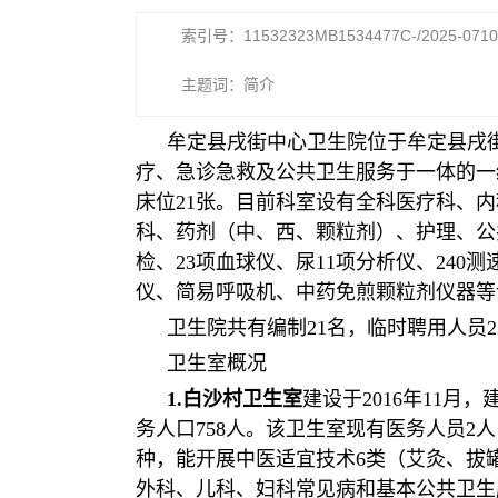
索引号：11532323MB1534477C-/2025-0710
主题词：简介
牟定县戌街中心卫生院位于牟定县戌街
疗、急诊急救及公共卫生服务于一体的一级
床位21张。目前科室设有全科医疗科、
科、药剂（中、西、颗粒剂）、护理、公
检、23项血球仪、尿11项分析仪、24
仪、简易呼吸机、中药免煎颗粒剂仪器等
卫生院共有编制21名，临时聘用人员2
卫生室概况
1.白沙村卫生室
建设于2016年11
务人口758人。该卫生室现有医务人员2人
种，能开展中医适宜技术6类（艾灸、拔
外科、儿科、妇科常见病和基本公共卫生