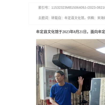
索引号：11532323MB1506409J-/2023-0821
主题词：转载自：牟定县文化馆，供稿：宋海
牟定县文化馆于2023年8月21日，面向