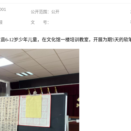
001
公开范围：公开
娅
文 号：
牟定县6-12岁少年儿童，在文化馆一楼培训教室，开展为期5天的