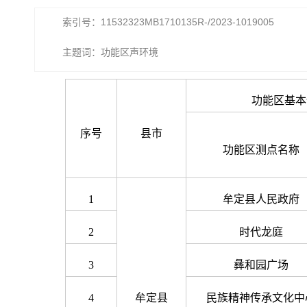
索引号：11532323MB1710135R-/2023-1019005
主题词：功能区声环境
功能区基本
序号
县市
功能区测点名称
1
牟定县人民政府
2
时代龙庭
3
彝和园广场
4
牟定县
民族精神传承文化中