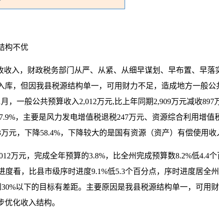
结构不优
税收收入，财政税务部门从严、从紧、从细早谋划、早布置、早落
入库，但因我县税源结构单一，可用财力不足，造成地方一般公
，一般公共预算收入2,012万元,比上年同期2,909万元减收897万
降17.9%，主要是风力发电增值税退税247万元、资源综合利用增
43万元，下降58.4%，下降较大的是国有资源（资产）有偿使用收
012万元，完成全年预算的3.8%，比全州完成预算数8.2%低4.4个
时进度看，比县市级序时进度9.1%低5.3个百分点，序时进度居
制到30%以下的目标有差距。主要原因是我县税源结构单一，可
步优化收入结构。