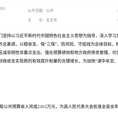
001
公开范围：公开
文 号：无文号
门坚持以习近平新时代中国特色社会主义思想为指导，深入学习
作总基调，以稳收支、保“三保”、防风险、守底线为总体目标，
压减非刚性非重点支出，强化预算绩效和地方政府债务管理，切实
财政收支实现质的有效提升和量的合理增长，为加快“滇中牟定、
般公共预算收入完成2,012万元，为县人民代表大会批准全县全年预算5