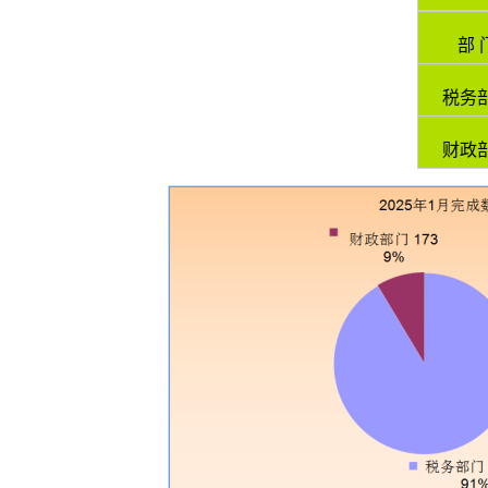
部 
税务
财政