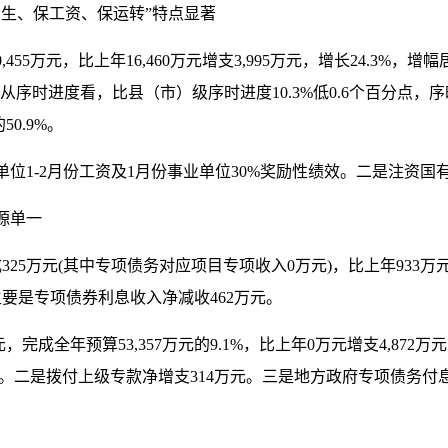
生、保工资、保运转”特点显著
,455万元，比上年16,460万元增支3,995万元，增长24.3
分点。从序时进度看，比县（市）级序时进度10.3%低0.6个百分
0.9%。
1-2月份工资及1月份事业单位30%奖励性绩效。二是注资国有
源单一
325万元(其中专项债务对应项目专项收入0万元)，比上年933万元
主要是专项债券利息收入净减收462万元。
万元，完成全年预算53,357万元的9.1%，比上年0万元增支4,87
元。二是拨付上级专款净增支314万元。三是地方政府专项债务付息较