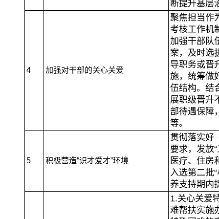
断提升基层
聚焦担当作
考核工作机
加强干部队
案，及时选
导职务或晋
4
加强对干部的关心关爱
施，统筹做
伍结构。结
展职级晋升
部待遇保障
等。
贯彻落实好
要求，发放“
医疗、住房
5
积极营造“识才爱才”环境
入选第二批“
养支持期内
1.关心关
难帮扶实施