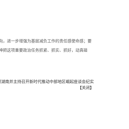
向，进一步增强为基层减负工作的责任感使命感；要
神把这项重要政治任务抓紧、抓实、抓好，动真碰
考察湖南并主持召开新时代推动中部地区崛起座谈会纪实
【
关闭
】