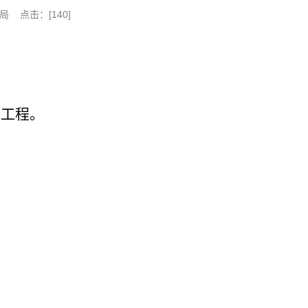
局 点击：[
140
]
属工程
。