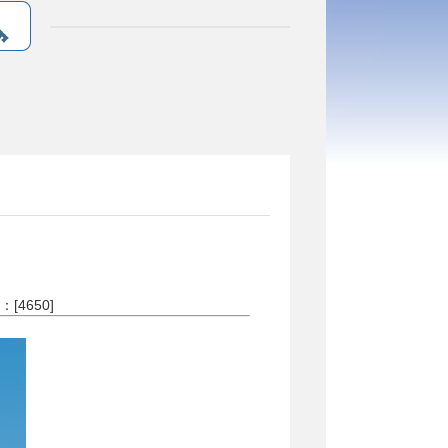
：[
4650
]