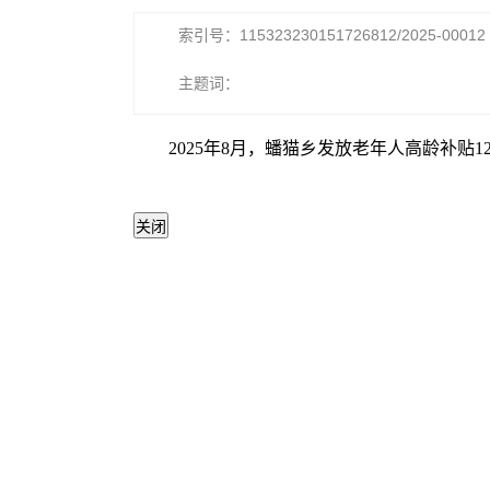
索引号：115323230151726812/2025-00012
主题词：
2025年8月，蟠猫乡发放老年人高龄补贴12