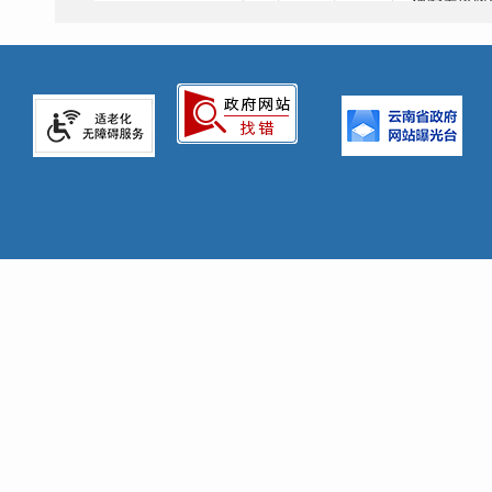
保险筹资政
2、城乡医疗
医疗保
文件
障
3
3、有关基
险、大病保
策文
民生
保障
1、参加城乡
养老保险享
区）集体补
养老保
员缴费情
障
2、每月/每
取待遇人员
3、每月发放
名单公