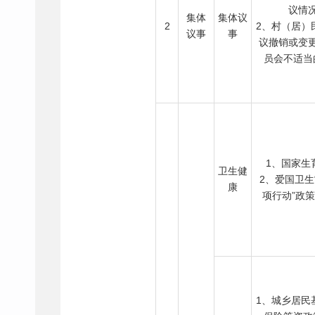
议情
集体
集体议
2
2、村（居）
议事
事
议撤销或变
员会不适当
1、国家生
卫生健
2、爱国卫生
康
项行动”政
1、城乡居民