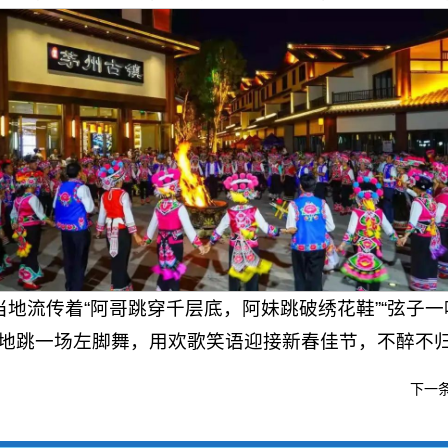
当地流传着“阿哥跳穿千层底，阿妹跳破绣花鞋”“弦子
地跳一场左脚舞，用欢歌笑语迎接新春佳节，不醉不
下一