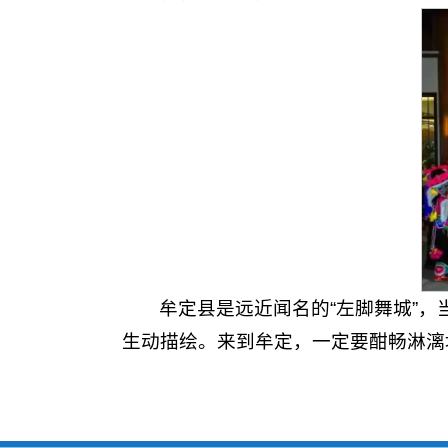
牟定县是远近闻名的“左脚舞城”，
生动描绘。来到牟定，一定要酣畅淋漓