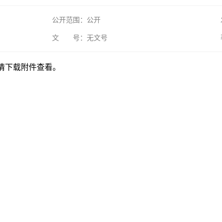
公开范围：公开
文 号：无文号
详情下载附件查看。
】